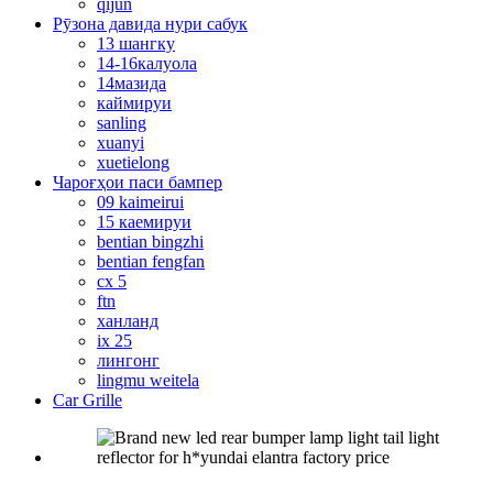
qijun
Рӯзона давида нури сабук
13 шангку
14-16калуола
14мазида
каймируи
sanling
xuanyi
xuetielong
Чароғҳои паси бампер
09 kaimeirui
15 каемируи
bentian bingzhi
bentian fengfan
cx 5
ftn
ханланд
ix 25
лингонг
lingmu weitela
Car Grille