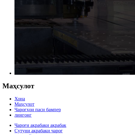
Маҳсулот
Хона
Маҳсулот
Чароғҳои паси бампер
лингонг
Чароғи ақрабаки ақрабак
Сутуни ақрабаки чароғ