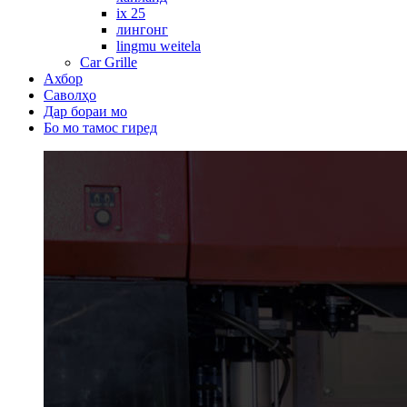
ix 25
лингонг
lingmu weitela
Car Grille
Ахбор
Саволҳо
Дар бораи мо
Бо мо тамос гиред