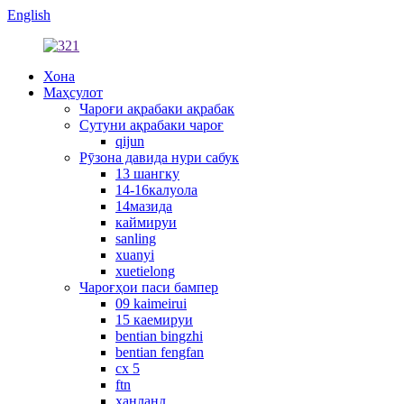
English
Хона
Маҳсулот
Чароғи ақрабаки ақрабак
Сутуни ақрабаки чароғ
qijun
Рӯзона давида нури сабук
13 шангку
14-16калуола
14мазида
каймируи
sanling
xuanyi
xuetielong
Чароғҳои паси бампер
09 kaimeirui
15 каемируи
bentian bingzhi
bentian fengfan
cx 5
ftn
ханланд