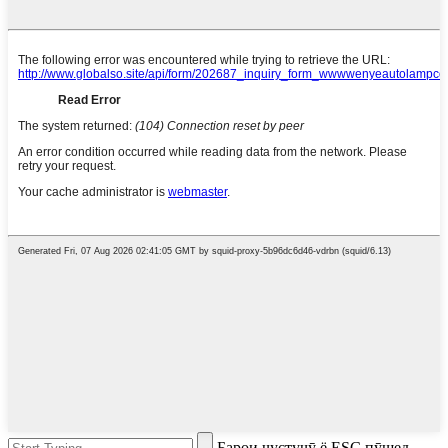
Барои ҷустуҷӯ ё ESC пӯшед