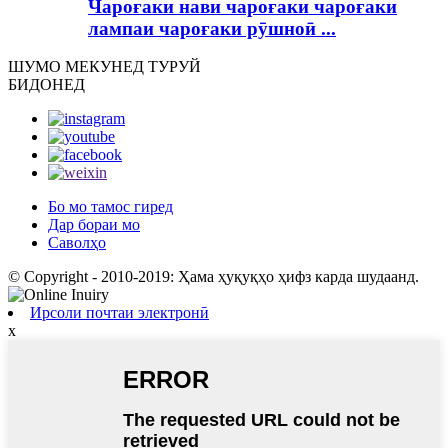
Чароғаки нави чароғаки чароғаки
лампаи чароғаки рӯшноӣ ...
ШУМО МЕКУНЕД
ТУРУЙ
БИДОНЕД
Бо мо тамос гиред
Дар бораи мо
Саволҳо
© Copyright - 2010-2019: Ҳама ҳуқуқҳо ҳифз карда шудаанд.
Ирсоли почтаи электронӣ
х