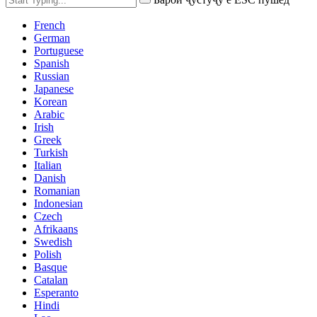
French
German
Portuguese
Spanish
Russian
Japanese
Korean
Arabic
Irish
Greek
Turkish
Italian
Danish
Romanian
Indonesian
Czech
Afrikaans
Swedish
Polish
Basque
Catalan
Esperanto
Hindi